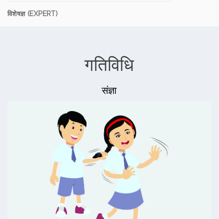
विशेषज्ञ (EXPERT)
गतिविधि
संज्ञा