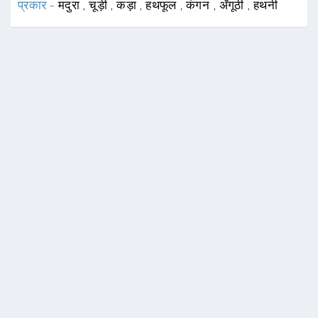
प्रकार -
मदुरा
,
चूड़ी
,
कड़ा
,
हथफूल
,
कंगन
,
अँगूठी
,
हथनी