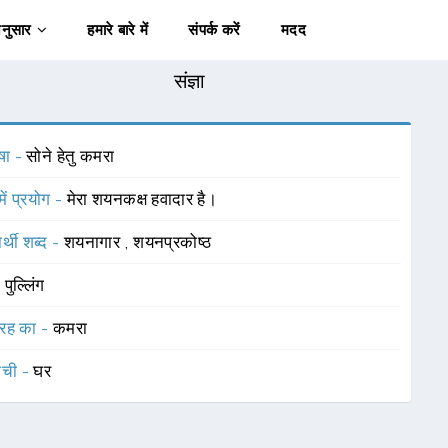
अनुसार
हमारे बारे में
संपर्क करें
मदद
संज्ञा
षा -
सोने हेतु कमरा
में प्रयोग -
मेरा शयनकक्ष हवादार है।
र्थी शब्द -
शयनागार
,
शयनप्रकोष्ठ
-
पुल्लिंग
रह का -
कमरा
ाची -
घर