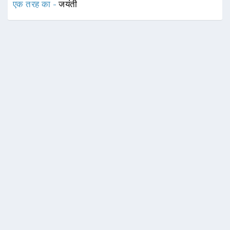
एक तरह का -
जयंती