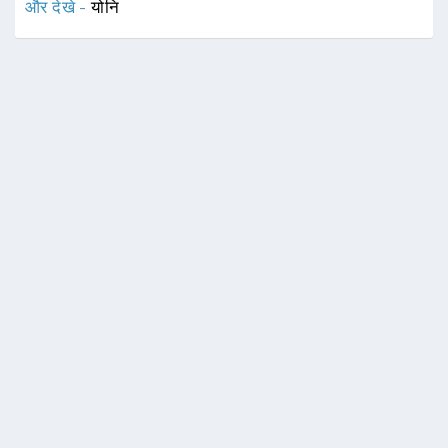
और देखे -
योनि