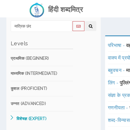
हिंदी शब्दमित्र
Levels
परिभाषा -
वह
वाक्य में प्र
प्राथमिक (BEGINNER)
बहुवचन -
म
माध्यमिक (INTERMEDIATE)
लिंग -
पुल्लि
कुशल (PROFICIENT)
संज्ञा के प्
उन्नत (ADVANCED)
गणनीयता -
विशेषज्ञ (EXPERT)
शब्द-विन्या