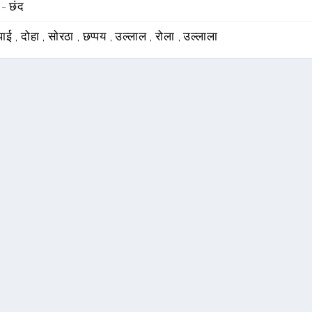
 -
छंद
पाई
,
दोहा
,
सोरठा
,
छप्पय
,
उल्लाल
,
रोला
,
उल्लाला