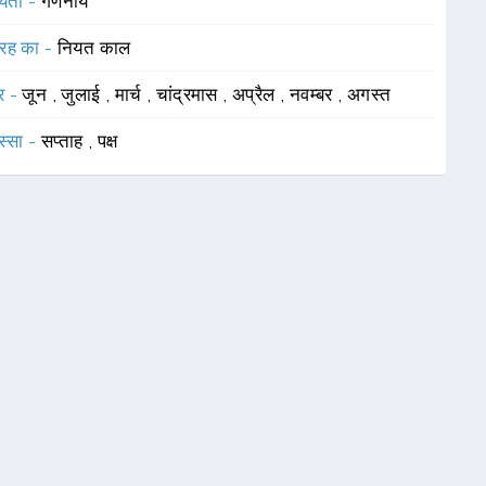
यता -
गणनीय
रह का -
नियत काल
र -
जून
,
जुलाई
,
मार्च
,
चांद्रमास
,
अप्रैल
,
नवम्बर
,
अगस्त
स्सा -
सप्ताह
,
पक्ष