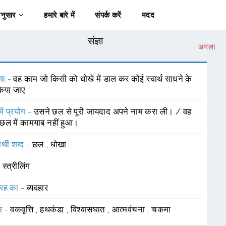
अनुसार
हमारे बारे में
संपर्क करें
मदद
संज्ञा
अगला
षा -
वह काम जो किसी को धोखे में डाल कर कोई स्वार्थ साधने के
िया जाए
में प्रयोग -
उसने छल से पूरी जायदाद अपने नाम करा ली। / वह
छल में कामयाब नहीं हुआ।
र्थी शब्द -
छल
,
धोखा
-
स्त्रीलिंग
रह का -
व्यवहार
र -
वकवृत्ति
,
हथकंडा
,
विश्वासघात
,
आत्मवंचना
,
चकमा