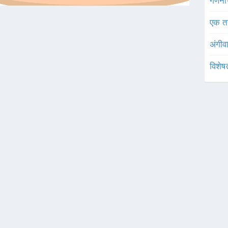
गणनी
एक त
अंगीव
विशेष