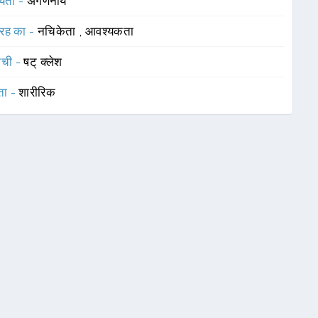
यता -
अगणनीय
रह का -
नचिकेता
,
आवश्यकता
ाची -
षट् क्लेश
ता -
शारीरिक