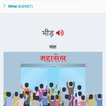
विशेषज्ञ (EXPERT)
भीड़
संज्ञा