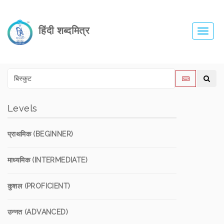
हिंदी शब्दमित्र
Toggl
navig
Levels
प्राथमिक (BEGINNER)
माध्यमिक (INTERMEDIATE)
कुशल (PROFICIENT)
उन्नत (ADVANCED)