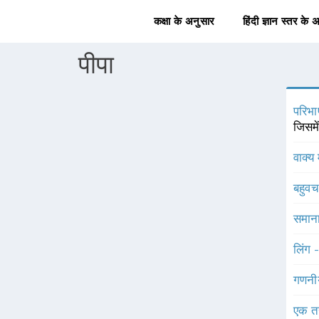
कक्षा के अनुसार
हिंदी ज्ञान स्तर के 
पीपा
परिभा
जिसमे
वाक्य 
बहुव
समाना
लिंग 
गणनी
एक त