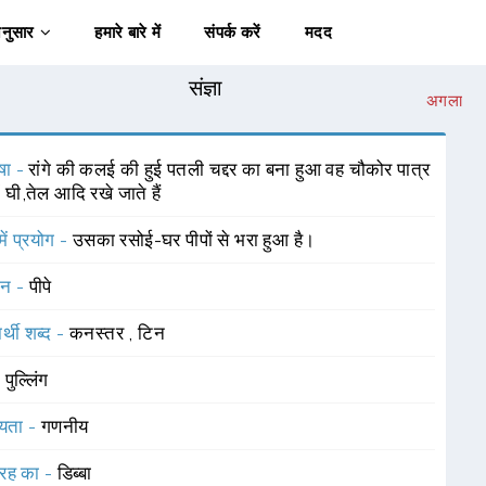
अनुसार
हमारे बारे में
संपर्क करें
मदद
संज्ञा
अगला
षा -
रांगे की कलई की हुई पतली चद्दर का बना हुआ वह चौकोर पात्र
ं घी,तेल आदि रखे जाते हैं
में प्रयोग -
उसका रसोई-घर पीपों से भरा हुआ है।
चन -
पीपे
र्थी शब्द -
कनस्तर
,
टिन
-
पुल्लिंग
यता -
गणनीय
रह का -
डिब्बा