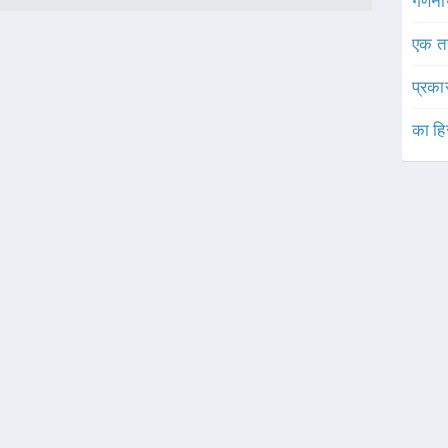
गणनी
एक त
प्रका
का हि