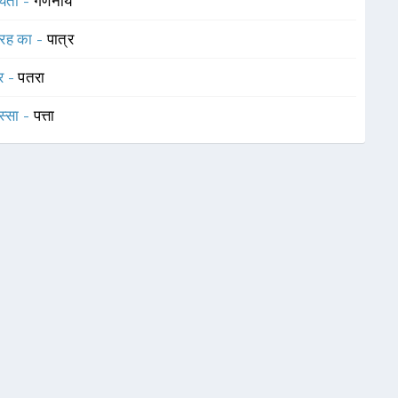
यता -
गणनीय
रह का -
पात्र
र -
पतरा
स्सा -
पत्ता