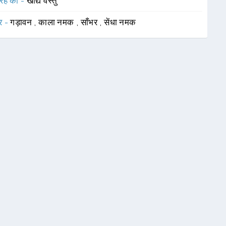
रह का -
खाद्य वस्तु
र -
गड़ावन
,
काला नमक
,
साँभर
,
सेंधा नमक