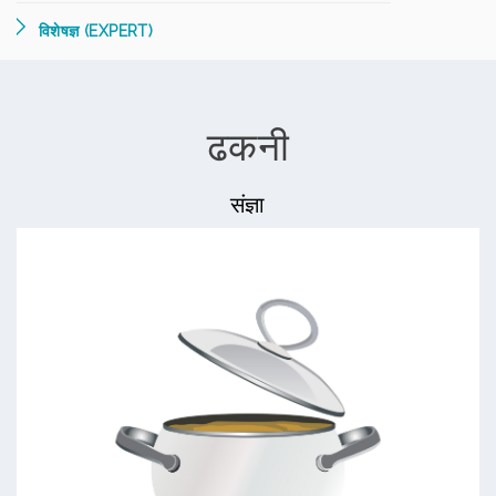
विशेषज्ञ (EXPERT)
ढकनी
संज्ञा