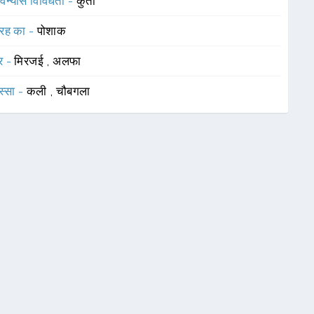
विन्यास विविधता -
कुर्ता
रह का -
पोशाक
र -
मिरजई
,
अलफा
स्सा -
कली
,
चौबगला