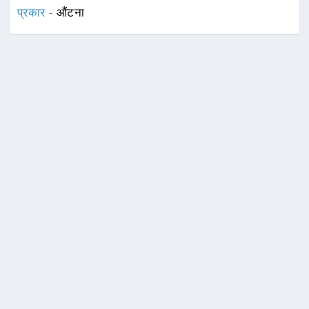
प्रकार -
औंटना