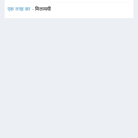
एक तरह का -
मितव्ययी