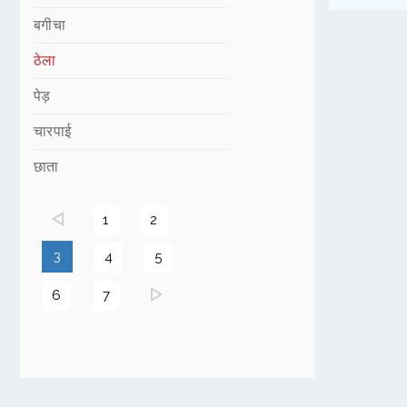
बगीचा
ठेला
पेड़
चारपाई
छाता
1
2
(current)
3
4
5
6
7