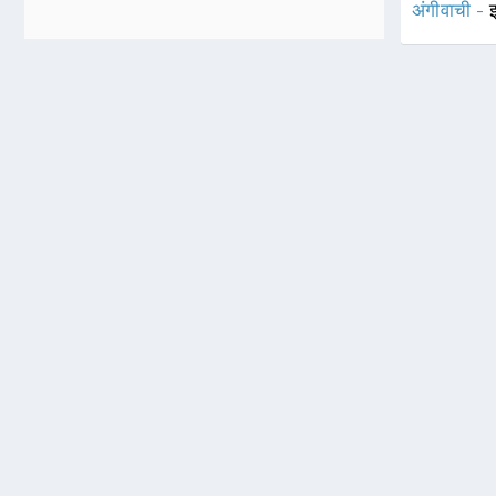
अंगीवाची -
झ