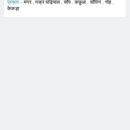
प्रकार -
मगर
,
नक्र घड़ियाल
,
साँप
,
कछुआ
,
साँपिन
,
गोह
,
केकड़ा