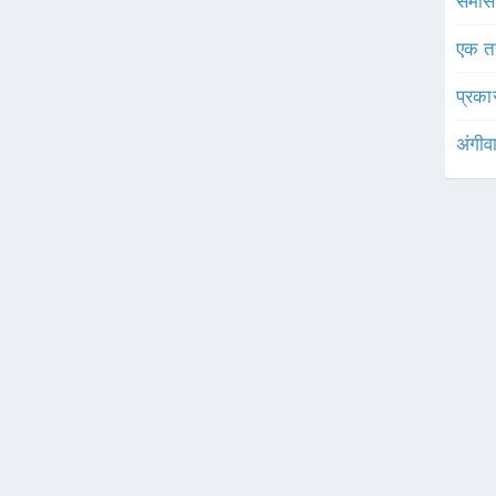
समास 
एक त
प्रका
अंगीव