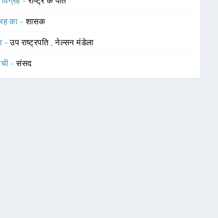
विग्रह -
राष्ट्र के पति
रह का -
शासक
र -
उप राष्ट्रपति
,
नेल्सन मंडेला
ाची -
संसद