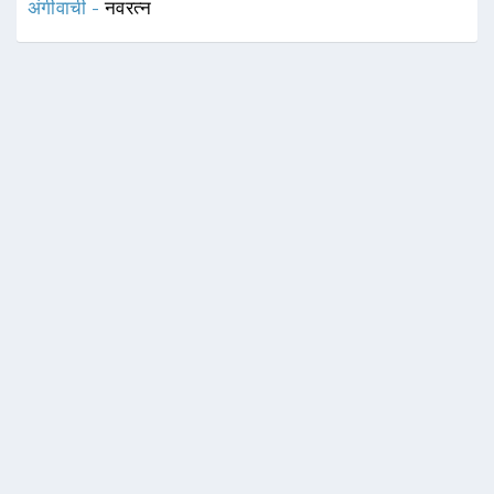
अंगीवाची -
नवरत्न