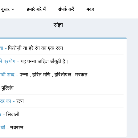
अनुसार
हमारे बारे में
संपर्क करें
मदद
संज्ञा
षा -
फिरोज़ी या हरे रंग का एक रत्न
में प्रयोग -
यह पन्ना जड़ित अँगूठी है।
र्थी शब्द -
पन्ना
,
हरित मणि
,
हरितोपल
,
मरकत
-
पुल्लिंग
रह का -
रत्न
र -
सिवाली
ाची -
नवरत्न