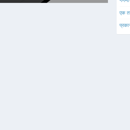
गणनी
एक त
प्रका