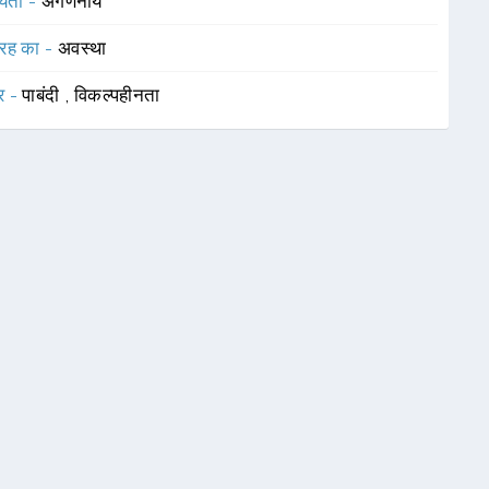
यता -
अगणनीय
रह का -
अवस्था
र -
पाबंदी
,
विकल्पहीनता