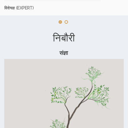
विशेषज्ञ (EXPERT)
निबौरी
संज्ञा