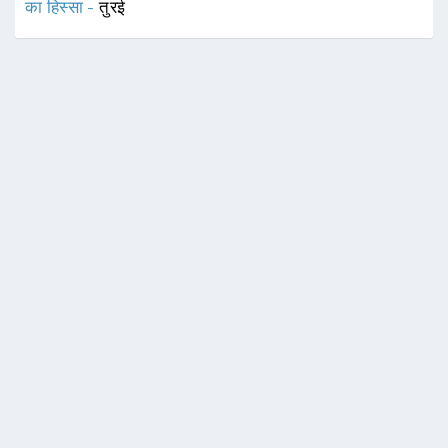
का हिस्सा -
तुरई