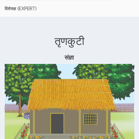
विशेषज्ञ (EXPERT)
तृणकुटी
संज्ञा