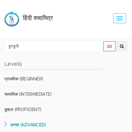
हिंदी शब्दमित्र
Toggl
navig
Levels
प्राथमिक (BEGINNER)
माध्यमिक (INTERMEDIATE)
कुशल (PROFICIENT)
उन्नत (ADVANCED)