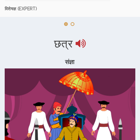
विशेषज्ञ (EXPERT)
छत्र
संज्ञा