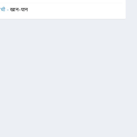
ाची -
खान-पान