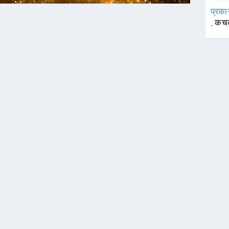
प्रका
,
कच