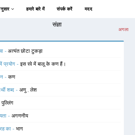
अनुसार
हमारे बारे में
संपर्क करें
मदद
संज्ञा
अगला
षा -
अत्यंत छोटा टुकड़ा
में प्रयोग -
इस रवे में बालू के कण हैं।
चन -
कण
र्थी शब्द -
अणु
,
लेश
-
पुल्लिंग
यता -
अगणनीय
रह का -
भाग