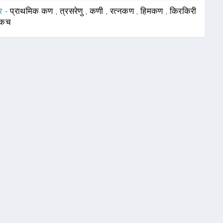
र -
प्राथमिक कण
,
त्रसरेणु
,
कणी
,
रत्नकण
,
हिमकण
,
किरकिरी
कच