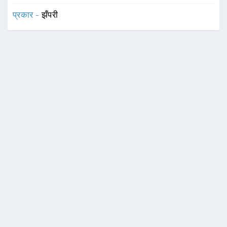
प्रकार -
झँपरी