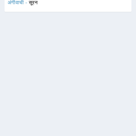
अंगीवाची -
सूरन