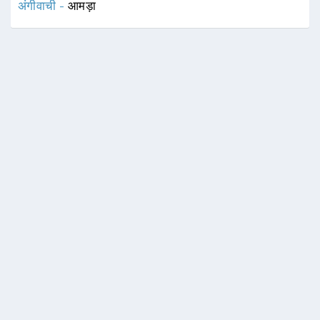
अंगीवाची -
आमड़ा