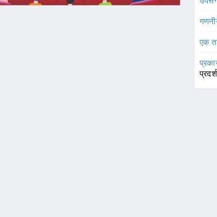
उपसर्
गणनी
एक त
प्रका
प्रदर