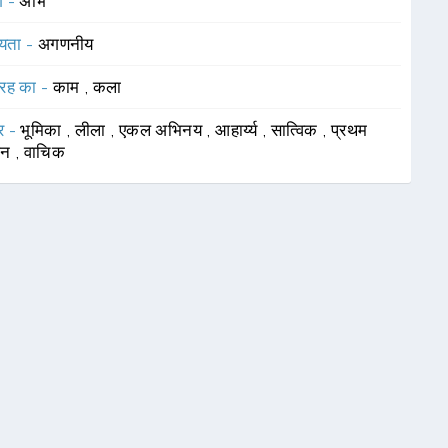
ग -
अभि
यता -
अगणनीय
रह का -
काम
,
कला
र -
भूमिका
,
लीला
,
एकल अभिनय
,
आहार्य्य
,
सात्विक
,
प्रथम
्शन
,
वाचिक