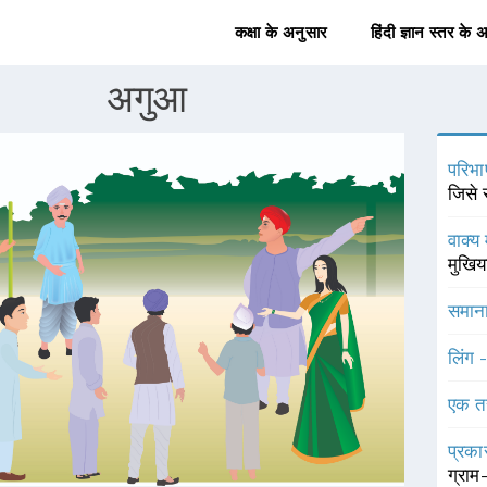
कक्षा के अनुसार
हिंदी ज्ञान स्तर के 
अगुआ
परिभा
जिसे 
वाक्य 
मुखिय
समाना
लिंग 
एक त
प्रका
ग्राम