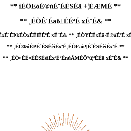
** iÉÖEòÉ®úÉ¨ÉÉSÉä +¦ÉÆMÉ **
** ¸ÉÒÊ´Éaö±ÉÉªÉ xÉ¨É& **
ÊxÉ´ÉÞkÉÒxÉÉlÉÉªÉ xÉ¨É& ** ¸ÉÒYÉÉxÉä·É®úÉªÉ x
** ¸ÉÒ®úÉPÉ´ÉSÉèiÉxªÉ¸ÉÒEäò¶É´ÉSÉèiÉxªÉ-**
** ¸ÉÒ¤ÉÉ¤ÉÉSÉèiÉxªÉºÉnùÂMÉÖ°ü¦ªÉÉä xÉ¨É& **