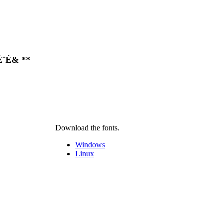
É¨É& **
Download the fonts.
Windows
Linux